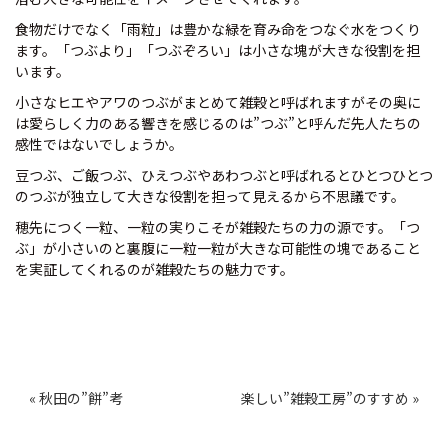
食物だけでなく「雨粒」は豊かな緑を育み命をつなぐ水をつくり
ます。「つぶより」「つぶぞろい」は小さな塊が大きな役割を担
います。
小さなヒエやアワのつぶがまとめて雑穀と呼ばれますがその奥に
は愛らしく力のある響きを感じるのは”つぶ”と呼んだ先人たちの
感性ではないでしょうか。
豆つぶ、ご飯つぶ、ひえつぶやあわつぶと呼ばれるとひとつひとつ
のつぶが独立して大きな役割を担って見えるから不思議です。
穂先につく一粒、一粒の実りこそが雑穀たちの力の源です。「つ
ぶ」が小さいのと裏腹に一粒一粒が大きな可能性の塊であること
を実証してくれるのが雑穀たちの魅力です。
投
« 秋田の”餅”考
楽しい”雑穀工房”のすすめ »
稿
ナ