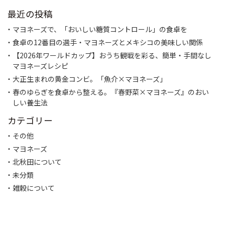
ビ
ゲ
最近の投稿
ー
マヨネーズで、「おいしい糖質コントロール」の食卓を
シ
ョ
食卓の12番目の選手・マヨネーズとメキシコの美味しい関係
ン
【2026年ワールドカップ】おうち観戦を彩る、簡単・手間なし
マヨネーズレシピ
大正生まれの黄金コンビ。「魚介×マヨネーズ」
春のゆらぎを食卓から整える。『春野菜×マヨネーズ』のおい
しい養生法
カテゴリー
その他
マヨネーズ
北秋田について
未分類
雑穀について