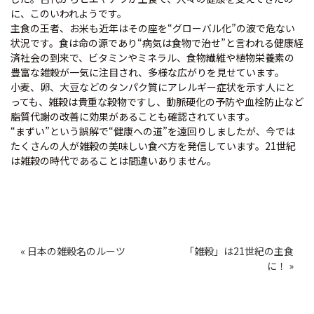
に、このいわれようです。
主食の王者、お米も近年はその座を“グローバル化”の波で危ない
状況です。食は命の源であり“病気は食物で治せ”と言われる健康経
済社会の到来で、ビタミンやミネラル、食物繊維や植物栄養素の
豊富な雑穀が一気に注目され、多様な広がりを見せています。
小麦、卵、大豆などのタンパク質にアレルギー症状を示す人にと
っても、雑穀は貴重な穀物ですし、動脈硬化の予防や血栓防止など
脂質代謝の改善に効果があることも確認されています。
“まずい”という誤解で“健康への道”を遠回りしましたが、今では
たくさんの人が雑穀の美味しい食べ方を発信しています。21世紀
は雑穀の時代であることは間違いありません。
投
« 日本の雑穀名のルーツ
「雑穀」は21世紀の主食
稿
に！ »
ナ
ビ
ゲ