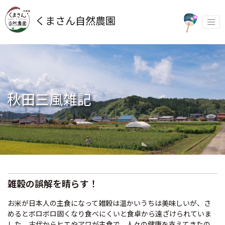
Skip
to
くまさん自然農園
content
秋田三風雑記
雑穀の誤解を晴らす！
お米が日本人の主食になって雑穀は温かいうちは美味しいが、さ
めるとボロボロ固くなり食べにくいと食卓から遠ざけられていま
した。古代からヒエやアワが主食で、人々の健康を支えてきたの