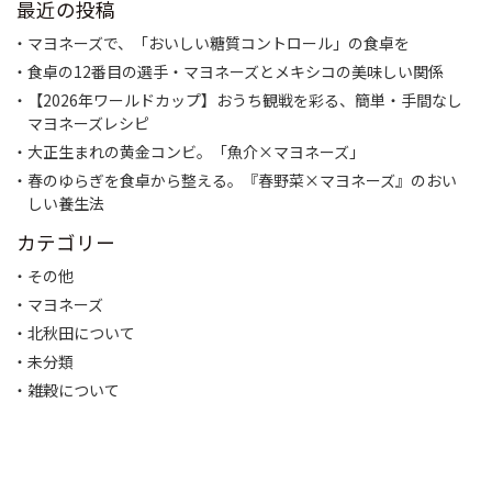
ー
最近の投稿
シ
ョ
マヨネーズで、「おいしい糖質コントロール」の食卓を
ン
食卓の12番目の選手・マヨネーズとメキシコの美味しい関係
【2026年ワールドカップ】おうち観戦を彩る、簡単・手間なし
マヨネーズレシピ
大正生まれの黄金コンビ。「魚介×マヨネーズ」
春のゆらぎを食卓から整える。『春野菜×マヨネーズ』のおい
しい養生法
カテゴリー
その他
マヨネーズ
北秋田について
未分類
雑穀について