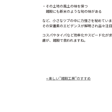
・その土地の風土の味を保つ
雑穀にも新米のような旬の味がある
など、小さなツブの中に力強さを秘めていま
その栄養素のエビデンスが解明され益々注
コスパやタイパなど効率化やスピード化が
慮が、雑穀で救われますね。
投
« 楽しい”雑穀工房”のすすめ
稿
ナ
ビ