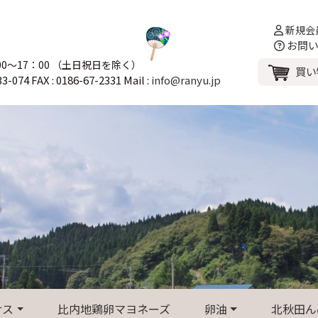
新規会
お問い
00～17：00 （土日祝日を除く）
買い
33-074 FAX : 0186-67-2331 Mail :
info@ranyu.jp
サス
比内地鶏卵マヨネーズ
卵油
北秋田ん