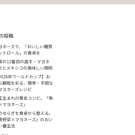
の投稿
ヨネーズで、「おいしい糖質
ントロール」の食卓を
卓の12番目の選手・マヨネ
ズとメキシコの美味しい関係
2026年ワールドカップ】お
ち観戦を彩る、簡単・手間な
マヨネーズレシピ
正生まれの黄金コンビ。「魚
×マヨネーズ」
のゆらぎを食卓から整える。
春野菜×マヨネーズ』のおい
い養生法