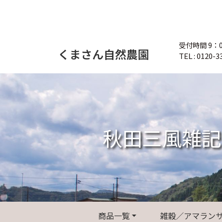
Skip
to
content
受付時間 9：
くまさん自然農園
TEL : 0120-3
秋田三風雑記
商品一覧
雑穀／アマラン