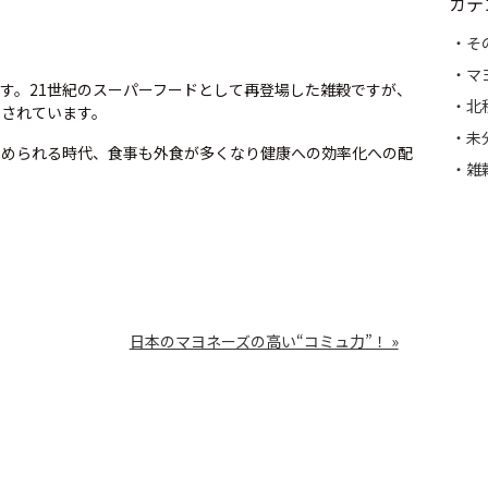
カテ
そ
マ
す。21世紀のスーパーフードとして再登場した雑穀ですが、
北
目されています。
未
求められる時代、食事も外食が多くなり健康への効率化への配
雑
日本のマヨネーズの高い“コミュ力”！ »