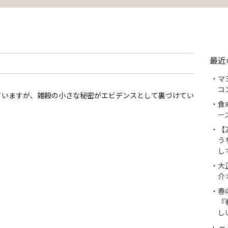
最近
マ
コ
ていますが、雑穀の小さな秘密がエビデンスとして裏づけてい
食
ー
【
う
し
大
介
つ
春
『
し