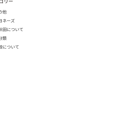
ゴリー
の他
ヨネーズ
秋田について
分類
穀について