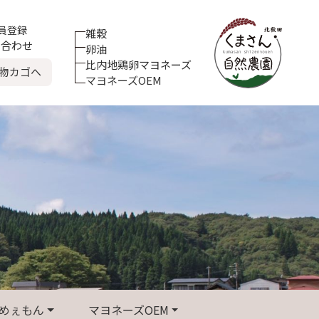
員登録
雑穀
合わせ
卵油
比内地鶏卵マヨネーズ
物カゴへ
マヨネーズOEM
めぇもん
マヨネーズOEM