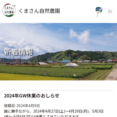
Skip
to
くまさん自然農園
content
新着情報
2024年GW休業のおしらせ
投稿日:
2024年4月9日
誠に勝手ながら、2024年4月27日(土)～4月29日(月)、5月3日
(金)〜5月6日(月)は休業とさせていただきます。